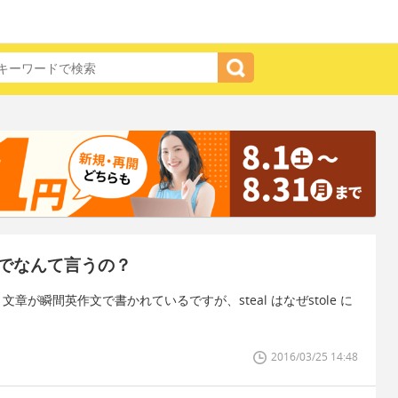
でなんて言うの？
key? という文章が瞬間英作文で書かれているですが、steal はなぜstole に
2016/03/25 14:48