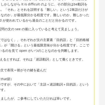
がら It is difficult のように、その部分はbe動詞を
ん。「それ」とそれを説明する「難しい」という2単語だけが
うなのか」が最低限分かる程度です。難しいのか、難しかった
ound が使われているから過去のことだと分かるのです。
のがご質問の文の see の後に入っていると考えて見ましょう。
文ではなく」、それぞれが文の主要素「目的語」と「目的格補
男」が「開ける」という最低限意味が分かる程度です。ここで
使わているのを見て open がいつのことなのかを判断します。
le が使えるとすれば、それは「述語動詞」として働くときです。
下の文で表現＝彼がその鍵を盗んだ
hat節）
るのですが、その中において「主語＋述語動詞＋目的語」という
です。
ましたが、ご参考にしていただければ幸いです。