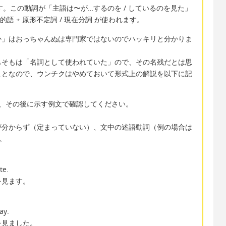
す。この動詞が「主語は〜が…するのを / しているのを見た」
的語 + 原形不定詞 / 現在分詞 が使われます。
」はおっちゃんぬは専門家ではないのでハッキリと分かりま
そもは「名詞として使われていた」ので、その名残だとは思
ことなので、ウンチクはやめておいて形式上の解説を以下に記
、その後に示す例文で確認してください。
が分からず（定まっていない）、文中の述語動詞（例の場合は
。
te.
を見ます。
ay.
見ました。