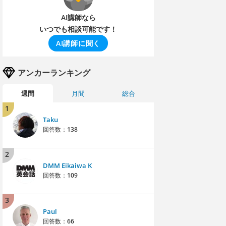
AI講師なら
いつでも相談可能です！
AI講師に聞く
アンカーランキング
週間
月間
総合
1
Taku
回答数：
138
2
DMM Eikaiwa K
回答数：
109
3
Paul
回答数：
66