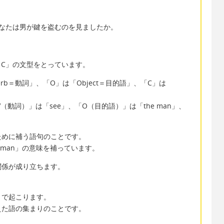
he key?→あなたは男が鍵を盗むのを見ましたか。
＋C」の文型をとっています。
Verb＝動詞」、「O」は「Object＝目的語」、「C」は
（動詞）」は「see」、「O（目的語）」は「the man」、
ために補う語句のことです。
 the man」の意味を補っています。
関係が成り立ちます。
）で起こります。
えた語の集まりのことです。