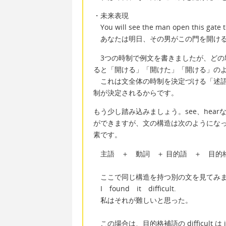
・未来表現
You will see the man open this gate 
あなたは明日、その男がこの門を開ける
3つの時制で例文を書きましたが、どの場合で
ると「開ける」「開けた」「開ける」の
これは文全体の時制を決定づける「述語動詞」s
制が決定されるからです。
もう少し踏み込みましょう。see、hea
ができますが、文の構造は次のようにな
素です。
主語 ＋ 動詞 ＋ 目的語 ＋ 目的
ここで同じ構造を持つ別の文を見てみ
I found it difficult.
私はそれが難しいと思った。
この場合は、目的格補語の difficult