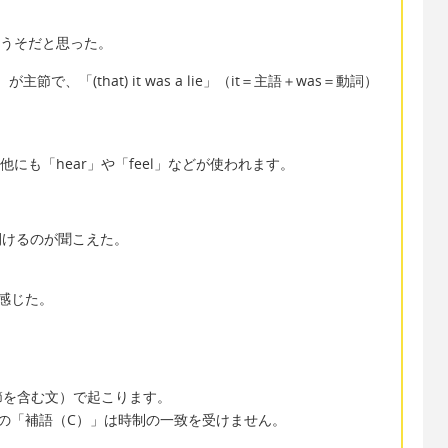
→私はそれをうそだと思った。
）が主節で、「(that) it was a lie」（it＝主語＋was＝動詞）
他にも「hear」や「feel」などが使われます。
彼が戸を開けるのが聞こえた。
のを感じた。
節を含む文）で起こります。
その「補語（C）」は時制の一致を受けません。