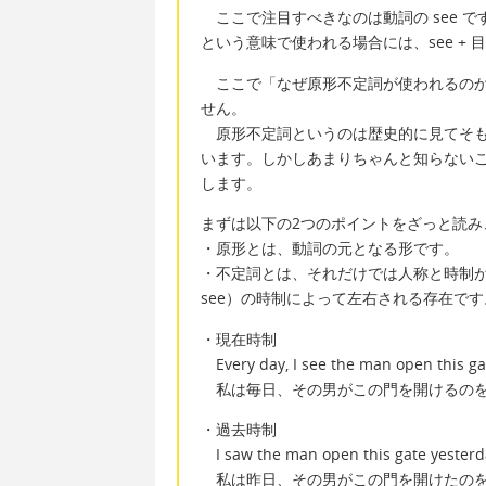
ここで注目すべきなのは動詞の see で
という意味で使われる場合には、see + 目
ここで「なぜ原形不定詞が使われるのか
せん。
原形不定詞というのは歴史的に見てそも
います。しかしあまりちゃんと知らない
します。
まずは以下の2つのポイントをざっと読み
・原形とは、動詞の元となる形です。
・不定詞とは、それだけでは人称と時制
see）の時制によって左右される存在です
・現在時制
Every day, I see the man open this ga
私は毎日、その男がこの門を開けるの
・過去時制
I saw the man open this gate yesterd
私は昨日、その男がこの門を開けたのを