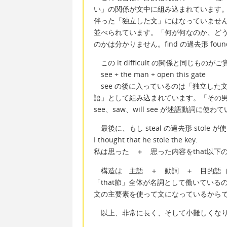
い」の関係が文中に組み込まれています。しかしな
伴った「独立した文」にはなっていませ
並べられています。「何が何なのか、ど
のかは分かりません。find の過去形 f
この it difficult の関係と同じも
see + the man + open this gate
see の後に入っているのは「独立した
語」として組み込まれています。「その
see、saw、will see が述語動詞に
最後に、もし steal の過去形 sto
I thought that he stole the key.
私は思った ＋ 思った内容をthat以
構造は 主語 ＋ 動詞 ＋ 目的語（t
「that節」全体が名詞として働いてい
文の主要素を使って文になっているから
以上、非常に長く、そして小難しくなり