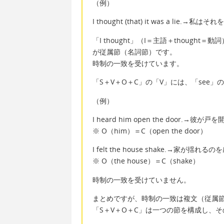
（例）
I thought (that) it was a lie.
「I thought」（I＝主語＋thought＝動詞
が従属節（名詞節）です。
時制の一致を受けています。
「S＋V＋O＋C」の「V」には、「see」の
（例）
I heard him open the door.→
※ O（him）＝C（open the door）
I felt the house shake.→家が揺れる
※ O（the house）＝C（shake）
時制の一致を受けていません。
まとめですが、時制の一致は複文（従属
「S＋V＋O＋C」は一つの節を構成し、