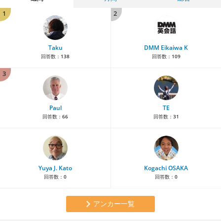
1
2
Taku
DMM Eikaiwa K
回答数：
138
回答数：
109
3
Paul
TE
回答数：
66
回答数：
31
Yuya J. Kato
Kogachi OSAKA
回答数：
0
回答数：
0
アンカー一覧