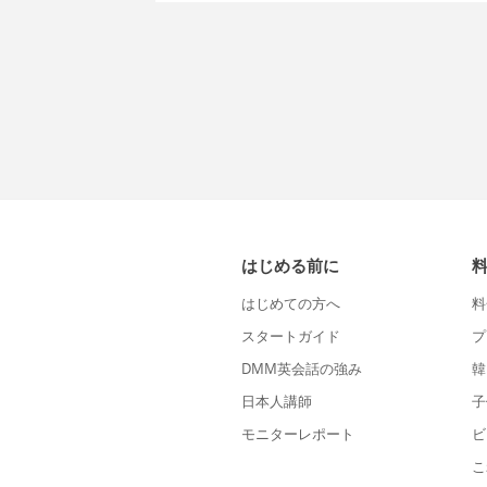
はじめる前に
はじめての方へ
料
スタートガイド
プ
DMM英会話の強み
韓
日本人講師
子
モニターレポート
ビ
こ