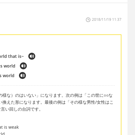
2018/11/19 11:37
rld that is~
s world
s world
の様な）のはいない」になります。次の例は「この世に○○な
い換えた形になります。最後の例は「その様な男性/女性はこ
な言い回しの台詞です。
t is weak
rld