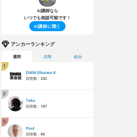
AI講師なら
いつでも相談可能です！
AI講師に聞く
アンカーランキング
週間
月間
総合
1
DMM Eikaiwa K
回答数：
242
2
Taku
回答数：
187
3
Paul
回答数：
66