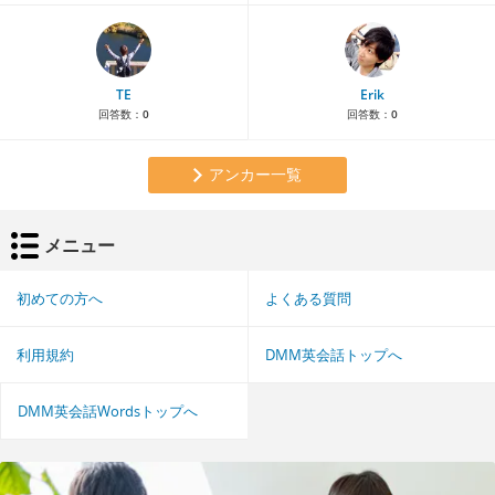
TE
Erik
回答数：
0
回答数：
0
アンカー一覧
メニュー
初めての方へ
よくある質問
利用規約
DMM英会話トップへ
DMM英会話Wordsトップへ