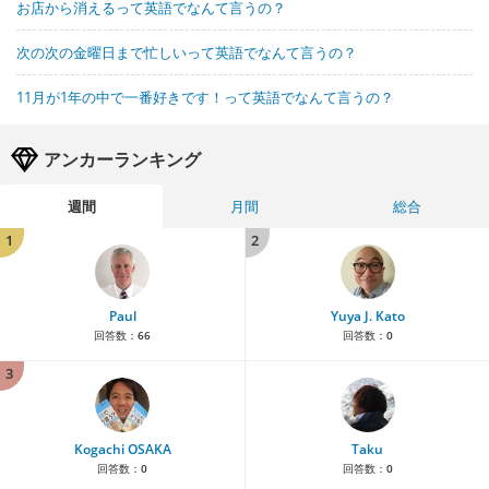
お店から消えるって英語でなんて言うの？
次の次の金曜日まで忙しいって英語でなんて言うの？
11月が1年の中で一番好きです！って英語でなんて言うの？
アンカーランキング
週間
月間
総合
1
2
Paul
Yuya J. Kato
回答数：
66
回答数：
0
3
Kogachi OSAKA
Taku
回答数：
0
回答数：
0