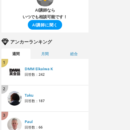
AI講師なら
いつでも相談可能です！
AI講師に聞く
アンカーランキング
週間
月間
総合
1
DMM Eikaiwa K
回答数：
242
2
Taku
回答数：
187
3
Paul
回答数：
66