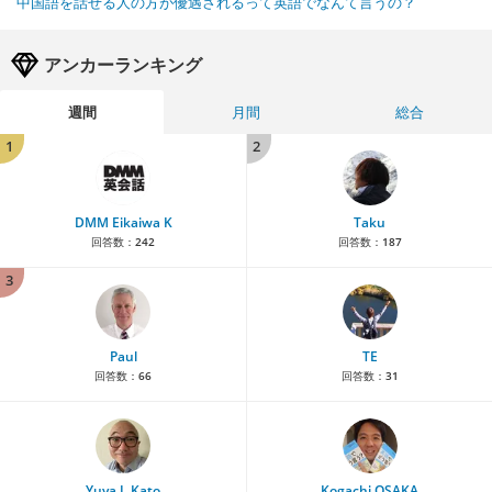
中国語を話せる人の方が優遇されるって英語でなんて言うの？
アンカーランキング
週間
月間
総合
1
2
DMM Eikaiwa K
Taku
回答数：
242
回答数：
187
3
Paul
TE
回答数：
66
回答数：
31
Yuya J. Kato
Kogachi OSAKA