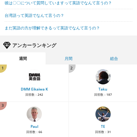
彼は〇〇について質問していますって英語でなんて言うの？
台湾語って英語でなんて言うの？
まだ英語の方が理解できるって英語でなんて言うの？
アンカーランキング
週間
月間
総合
1
2
DMM Eikaiwa K
Taku
回答数：
242
回答数：
187
3
Paul
TE
回答数：
66
回答数：
31