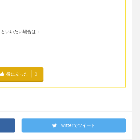
」といいたい場合は：
役に立った
0
Twitterで
ツイート