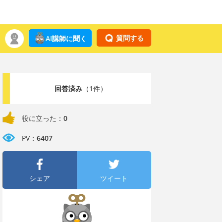
質問する
AI講師に聞く
回答済み
（1件）
役に立った：
0
PV：
6407
シェア
ツイート