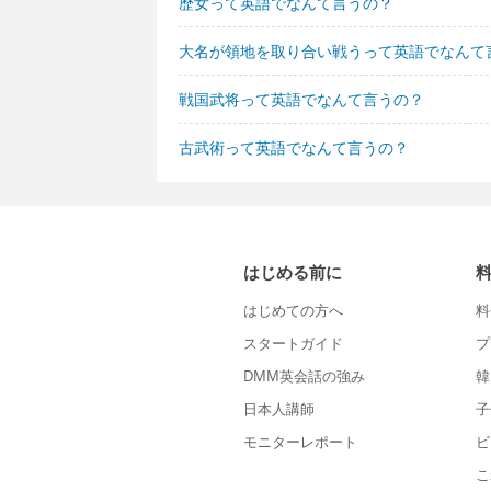
歴女って英語でなんて言うの？
大名が領地を取り合い戦うって英語でなんて
戦国武将って英語でなんて言うの？
古武術って英語でなんて言うの？
はじめる前に
はじめての方へ
料
スタートガイド
プ
DMM英会話の強み
韓
日本人講師
子
モニターレポート
ビ
こ