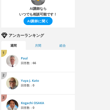
AI講師なら
いつでも相談可能です！
AI講師に聞く
アンカーランキング
週間
月間
総合
1
Paul
回答数：
66
2
Yuya J. Kato
回答数：
0
3
Kogachi OSAKA
回答数：
0