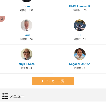
Taku
DMM Eikaiwa K
回答数：
138
回答数：
109
3
Paul
TE
回答数：
66
回答数：
31
Yuya J. Kato
Kogachi OSAKA
回答数：
0
回答数：
0
アンカー一覧
メニュー