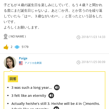
子どもが４歳の誕生日を楽しみにしていて、もう４歳？と聞かれ
る度にまだ誕生日じゃないよ。あと〇か月。とか言うのを繰り返
していたら「はー。３歳ながいわー。」と言ったという話をした
いです。
よろしくお願いします。
( NO NAME )
2018/11/23 14:33
2
5179
Paige
2018/11/25 00:09
アメリカ合衆国
回答
3 was such a long year...
3 felt like an eternity
Actually he/she’s still 3. He/she will be 4 in 〇months.