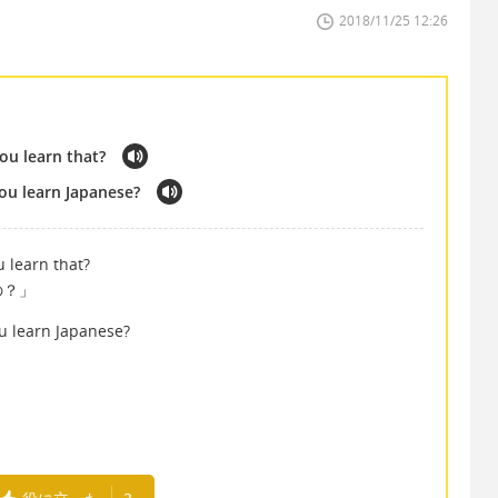
2018/11/25 12:26
ou learn that?
ou learn Japanese?
u learn that?
の？」
u learn Japanese?
」