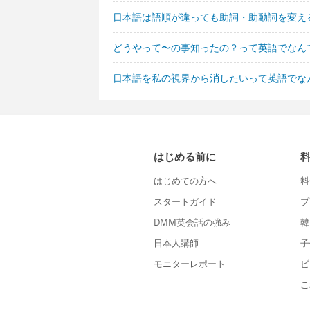
日本語は語順が違っても助詞・助動詞を変え
どうやって〜の事知ったの？って英語でなん
日本語を私の視界から消したいって英語でな
はじめる前に
はじめての方へ
料
スタートガイド
プ
DMM英会話の強み
韓
日本人講師
子
モニターレポート
ビ
こ