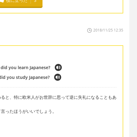
役に立った
3
2018/11/25 12:35
 did you learn Japanese?
did you study Japanese?
めると、特に欧米人がお世辞に思って逆に失礼になることもあ
て言ったほうがいいでしょう。