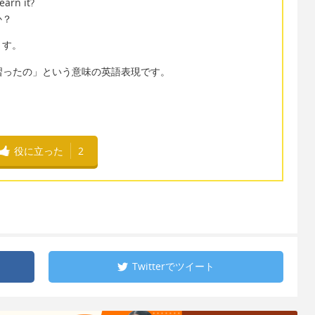
earn it?
か？
ます。
「〜はどこで習ったの」という意味の英語表現です。
役に立った
2
Twitterで
ツイート