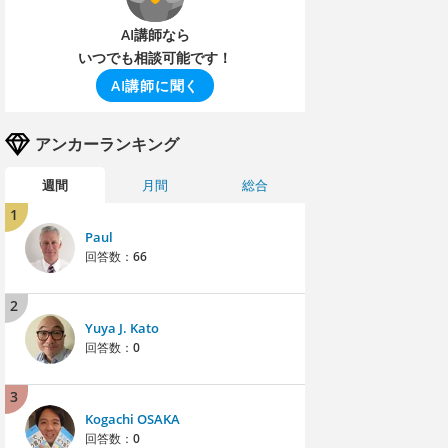
AI講師なら
いつでも相談可能です！
AI講師に聞く
アンカーランキング
週間
月間
総合
1
Paul
回答数：
66
2
Yuya J. Kato
回答数：
0
3
Kogachi OSAKA
回答数：
0