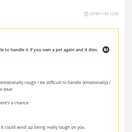
2018/11/26 22:03
e to handle it if you own a pet again and it dies.
otionally rough / be difficult to handle (emotionally) /
to bear
ere's a chance
e it could wind up being really tough on you.