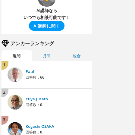
AI講師なら
いつでも相談可能です！
AI講師に聞く
アンカーランキング
週間
月間
総合
1
Paul
回答数：
66
2
Yuya J. Kato
回答数：
0
3
Kogachi OSAKA
回答数：
0