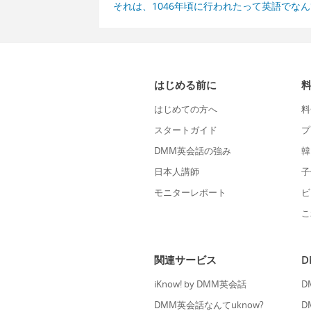
それは、1046年頃に行われたって英語でな
はじめる前に
はじめての方へ
料
スタートガイド
プ
DMM英会話の強み
韓
日本人講師
子
モニターレポート
ビ
こ
関連サービス
iKnow! by DMM英会話
D
DMM英会話なんてuknow?
D