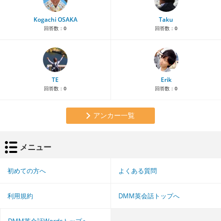
Kogachi OSAKA
Taku
回答数：
0
回答数：
0
TE
Erik
回答数：
0
回答数：
0
アンカー一覧
メニュー
初めての方へ
よくある質問
利用規約
DMM英会話トップへ
DMM英会話Wordsトップへ