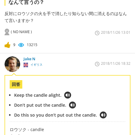
なんて言うの？
反対にロウソクの火を手で消したり知らない間に消えるのはなん
て言いますか？
( NO NAME )
2018/11/26 13:01
9
13215
Jake N
2018/11/26 18:32
イギリス
回答
Keep the candle alight.
Don’t put out the candle.
Do this so you don’t put out the candle.
ロウソク - candle