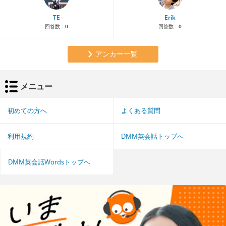
TE
Erik
回答数：
0
回答数：
0
アンカー一覧
メニュー
初めての方へ
よくある質問
利用規約
DMM英会話トップへ
DMM英会話Wordsトップへ