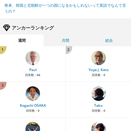
将来、韓国と北朝鮮が一つの国になるかもしれないって英語でなんて言
うの？
アンカーランキング
週間
月間
総合
1
2
Paul
Yuya J. Kato
回答数：
66
回答数：
0
3
Kogachi OSAKA
Taku
回答数：
0
回答数：
0