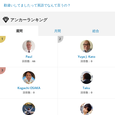
勘違いしてましたって英語でなんて言うの？
アンカーランキング
週間
月間
総合
1
2
Paul
Yuya J. Kato
回答数：
66
回答数：
0
3
Kogachi OSAKA
Taku
回答数：
0
回答数：
0