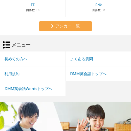
TE
Erik
回答数：
0
回答数：
0
アンカー一覧
メニュー
初めての方へ
よくある質問
利用規約
DMM英会話トップへ
DMM英会話Wordsトップへ