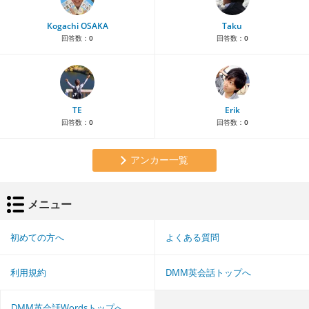
Kogachi OSAKA
Taku
回答数：
0
回答数：
0
TE
Erik
回答数：
0
回答数：
0
アンカー一覧
メニュー
初めての方へ
よくある質問
利用規約
DMM英会話トップへ
DMM英会話Wordsトップへ