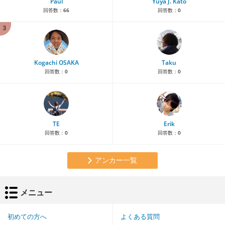
Paul
Yuya J. Kato
回答数：
66
回答数：
0
3
Kogachi OSAKA
Taku
回答数：
0
回答数：
0
TE
Erik
回答数：
0
回答数：
0
アンカー一覧
メニュー
初めての方へ
よくある質問