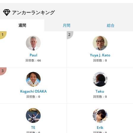
アンカーランキング
週間
月間
総合
1
2
Paul
Yuya J. Kato
回答数：
66
回答数：
0
3
Kogachi OSAKA
Taku
回答数：
0
回答数：
0
TE
Erik
回答数：
0
回答数：
0