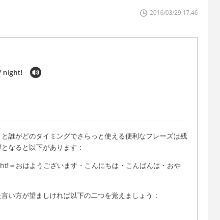
2016/03/29 17:46
 night!
」と誰がどのタイミングでさらっと使える便利なフレーズは残
拶となると以下があります：
ening/ night!＝おはようございます・こんにちは・こんばんは・おや
た言い方が望ましければ以下の二つを覚えましょう：