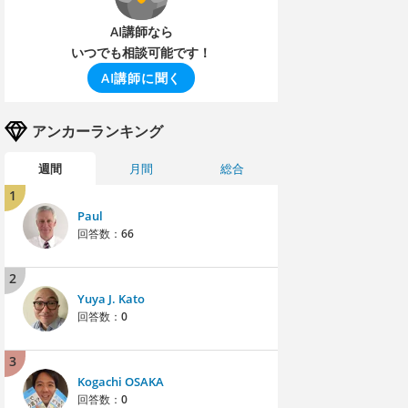
AI講師なら
いつでも相談可能です！
AI講師に聞く
アンカーランキング
週間
月間
総合
1
Paul
回答数：
66
2
Yuya J. Kato
回答数：
0
3
Kogachi OSAKA
回答数：
0