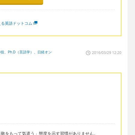
える英語ドットコム
締役、Ph.D（言語学）、日経オン
2016/03/29 12:20
尊敬をもって気遣う」態度を示す習慣がありません。