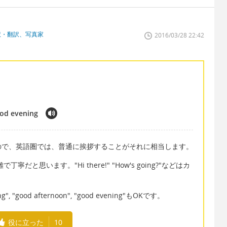
訳・翻訳、写真家
2016/03/28 22:42
od evening
ので、英語圏では、普通に挨拶することがそれに相当します。
寧だと思います。"Hi there!" "How's going?"などはカ
good afternoon", "good evening"もOKです。
役に立った
10