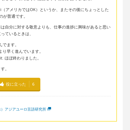
や hi（アメリカではOK）というか、またその後にちょっとした
するのが普通です。
司は自分に対する敬意よりも、仕事の進捗に興味があると思い
立っているときは、
り進んでます。
ケジュールより早く進んでいます。
shed it. ほぼ終わりました。
ます。
役に立った
6
株）アジアユーロ言語研究所