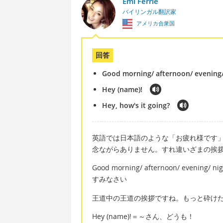
Emi Ferrie
バイリンガル翻訳家
アメリカ合衆国
回答
Good morning/ afternoon/ evening/
Hey (name)!
Hey, how's it going?
英語では日本語のような「お疲れ様です
念ながらありません。すれ違いざまの挨
Good morning/ afternoon/ ev
すみなさい
王道中の王道の挨拶ですね。もっと砕け
Hey (name)!＝～さん、どうも！