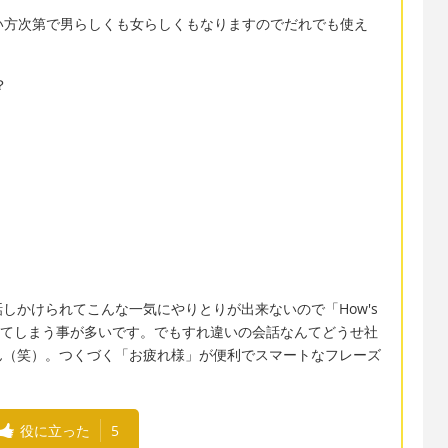
言い方次第で男らしくも女らしくもなりますのでだれでも使え
？
.
しかけられてこんな一気にやりとりが出来ないので「How's
話を遮断してしまう事が多いです。でもすれ違いの会話なんてどうせ社
ん（笑）。つくづく「お疲れ様」が便利でスマートなフレーズ
役に立った
5