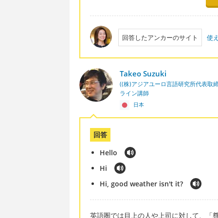
回答したアンカーのサイト
使
Takeo Suzuki
((株)アジアユーロ言語研究所代表取
ライン講師
日本
回答
Hello
Hi
Hi, good weather isn't it?
英語圏では目上の人や上司に対して、「