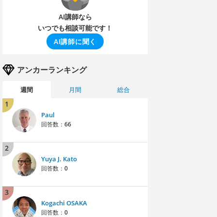
AI講師なら
いつでも相談可能です！
AI講師に聞く
アンカーランキング
週間
月間
総合
1
Paul
回答数：
66
2
Yuya J. Kato
回答数：
0
3
Kogachi OSAKA
回答数：
0