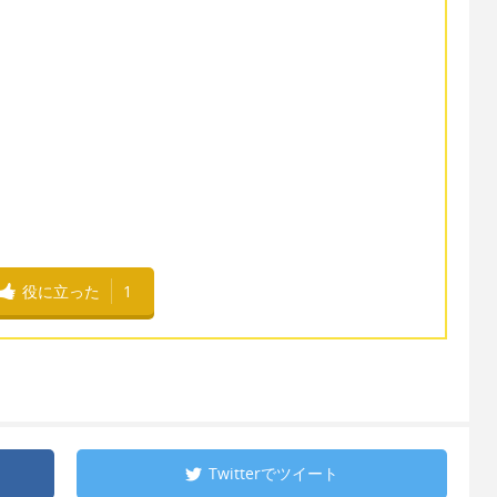
役に立った
1
Twitterで
ツイート