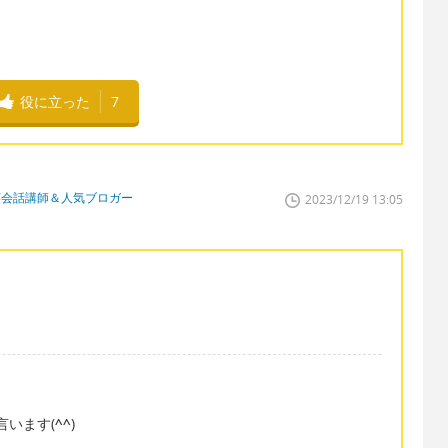
役に立った
7
英会話講師＆人気ブロガー
2023/12/19 13:05
nと言います(
^^
)