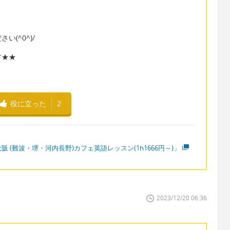
(^0^)/
す★★
役に立った
2
阪 (難波・堺・河内長野)カフェ英語レッスン(1h1666円～)」
2023/12/20 06:36