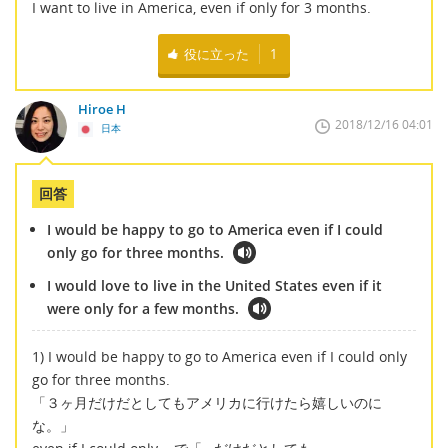
I want to live in America, even if only for 3 months.
役に立った
1
Hiroe H
2018/12/16 04:01
日本
回答
I would be happy to go to America even if I could
only go for three months.
I would love to live in the United States even if it
were only for a few months.
1) I would be happy to go to America even if I could only
go for three months.
「３ヶ月だけだとしてもアメリカに行けたら嬉しいのに
な。」