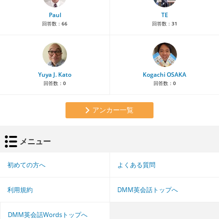
Paul
TE
回答数：
66
回答数：
31
Yuya J. Kato
Kogachi OSAKA
回答数：
0
回答数：
0
アンカー一覧
メニュー
初めての方へ
よくある質問
利用規約
DMM英会話トップへ
DMM英会話Wordsトップへ