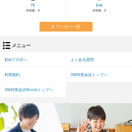
TE
Erik
回答数：
0
回答数：
0
アンカー一覧
メニュー
初めての方へ
よくある質問
利用規約
DMM英会話トップへ
DMM英会話Wordsトップへ