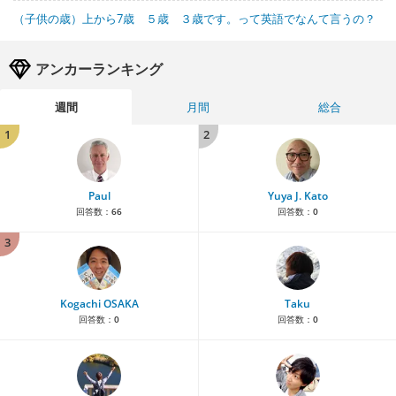
（子供の歳）上から7歳 ５歳 ３歳です。って英語でなんて言うの？
アンカーランキング
週間
月間
総合
1
2
Paul
Yuya J. Kato
回答数：
66
回答数：
0
3
Kogachi OSAKA
Taku
回答数：
0
回答数：
0