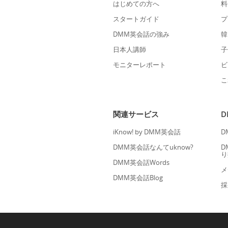
はじめての方へ
料
スタートガイド
プ
DMM英会話の強み
韓
日本人講師
子
モニターレポート
ビ
こ
関連サービス
iKnow! by DMM英会話
D
DMM英会話なんてuknow?
D
り
DMM英会話Words
メ
DMM英会話Blog
採