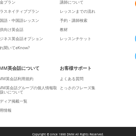
金プラン
講師について
ラスネイティブプラン
レッスンまでの流れ
国語・中国語レッスン
予約・講師検索
供向け英会話
教材
ジネス英会話オプション
レッスンチケット
れ聞いてeKnow?
DMM英会話について
お客様サポート
MM英会話利用規約
よくある質問
MM英会話グループの個人情報取
とっさのフレーズ集
扱いについて
ディア掲載一覧
用情報
Copyright © since 1998 DMM All Rights Reserved.