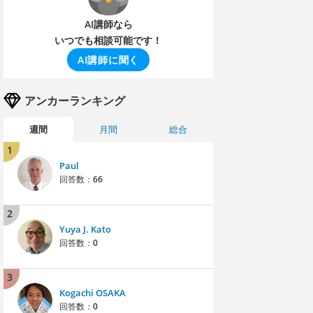
AI講師なら
いつでも相談可能です！
AI講師に聞く
アンカーランキング
週間
月間
総合
1
Paul
回答数：
66
2
Yuya J. Kato
回答数：
0
3
Kogachi OSAKA
回答数：
0