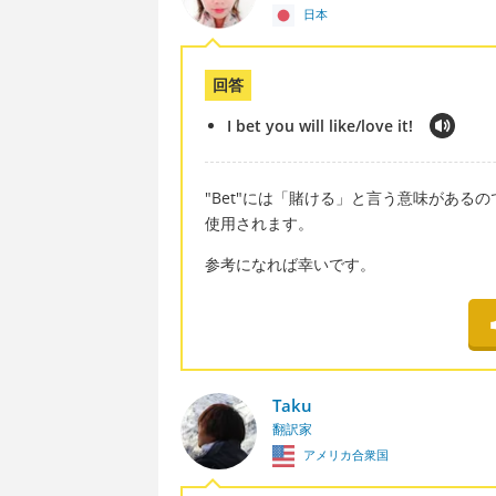
日本
回答
I bet you will like/love it!
"Bet"には「賭ける」と言う意味がある
使用されます。
参考になれば幸いです。
Taku
翻訳家
アメリカ合衆国