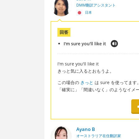
DMM翻訳アシスタント
日本
回答
I'm sure you'll like it
I'm sure you'll like it
きっと気に入るとおもうよ。
この場合の
きっと
は sure を使ってます
「確実に」「間違いなく」のようなイメ
Ayano B
オーストラリア在住翻訳家