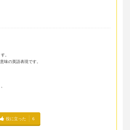
ます。
」という意味の英語表現です。
.
よ。
役に立った
6