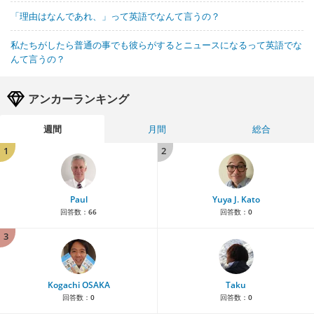
「理由はなんであれ、」って英語でなんて言うの？
私たちがしたら普通の事でも彼らがするとニュースになるって英語でな
んて言うの？
アンカーランキング
週間
月間
総合
1
2
Paul
Yuya J. Kato
回答数：
66
回答数：
0
3
Kogachi OSAKA
Taku
回答数：
0
回答数：
0