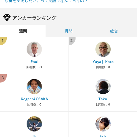
順番を変更したい。って英語でなんて言うの？
アンカーランキング
週間
月間
総合
1
2
Paul
Yuya J. Kato
回答数：
51
回答数：
0
3
Kogachi OSAKA
Taku
回答数：
0
回答数：
0
TE
Erik