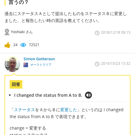
言うの？
過去にステータスＡとして提出したものをステータスＢに変更し
ました、と報告したい時の英語を教えてください。
Yoshiaki さん
2018/12/18 09:15
24
72521
Simon Gotterson
2019/10/23 15:32
オーストラリア
回答
I changed the status from A to B.
「
ステータス
をＡからＢに
変更した
」というのは I changed
the status from A to B で表現できます。
change = 変更する
status = ステータス