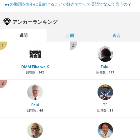
●●の動画を無心に見続けることが好きですって英語でなんて言うの？
アンカーランキング
週間
月間
総合
1
2
DMM Eikaiwa K
Taku
回答数：
242
回答数：
187
3
Paul
TE
回答数：
66
回答数：
31