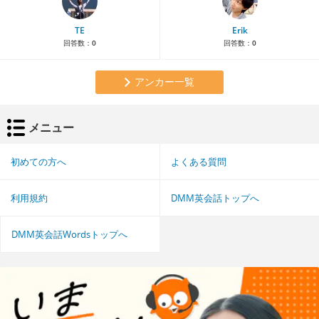
TE
Erik
回答数：
0
回答数：
0
アンカー一覧
メニュー
初めての方へ
よくある質問
利用規約
DMM英会話トップへ
DMM英会話Wordsトップへ