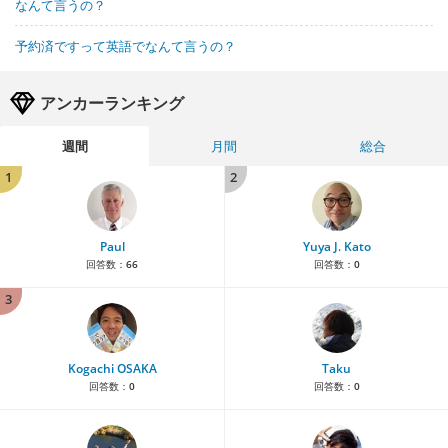
なんて言うの？
予約済ですって英語でなんて言うの？
アンカーランキング
週間
月間
総合
1
2
Paul
Yuya J. Kato
回答数：
66
回答数：
0
3
Kogachi OSAKA
Taku
回答数：
0
回答数：
0