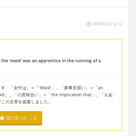
2018/12/21 22:12
t the 'maid' was an apprentice in the running of a
、「女中は」＝「'Maid'」、「家事見習い」＝「an
household」、「の意味合い」＝「the implication that」、「もあ
とでこの文章を提案しました。
役に立った
2