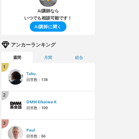
AI講師なら
いつでも相談可能です！
AI講師に聞く
アンカーランキング
週間
月間
総合
1
Taku
回答数：
138
2
DMM Eikaiwa K
回答数：
109
3
Paul
回答数：
66