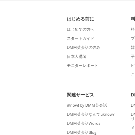
はじめる前に
はじめての方へ
料
スタートガイド
プ
DMM英会話の強み
韓
日本人講師
子
モニターレポート
ビ
こ
関連サービス
iKnow! by DMM英会話
D
DMM英会話なんてuknow?
D
り
DMM英会話Words
メ
DMM英会話Blog