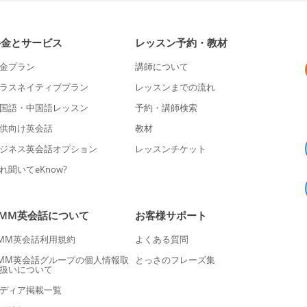
料金とサービス
レッスン予約・教材
金プラン
講師について
ラスネイティブプラン
レッスンまでの流れ
国語・中国語レッスン
予約・講師検索
供向け英会話
教材
ジネス英会話オプション
レッスンチケット
れ聞いてeKnow?
DMM英会話について
お客様サポート
MM英会話利用規約
よくある質問
MM英会話グループの個人情報取
とっさのフレーズ集
扱いについて
ディア掲載一覧