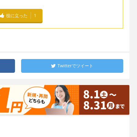
役に立った
1
Twitterで
ツイート