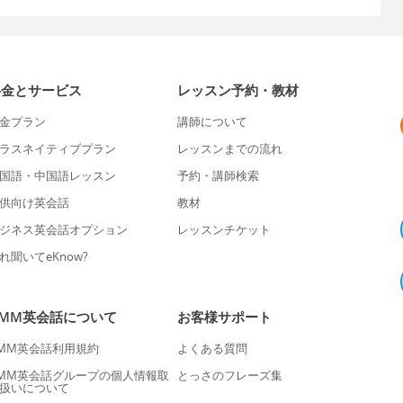
料金とサービス
レッスン予約・教材
金プラン
講師について
ラスネイティブプラン
レッスンまでの流れ
国語・中国語レッスン
予約・講師検索
供向け英会話
教材
ジネス英会話オプション
レッスンチケット
れ聞いてeKnow?
DMM英会話について
お客様サポート
MM英会話利用規約
よくある質問
MM英会話グループの個人情報取
とっさのフレーズ集
扱いについて