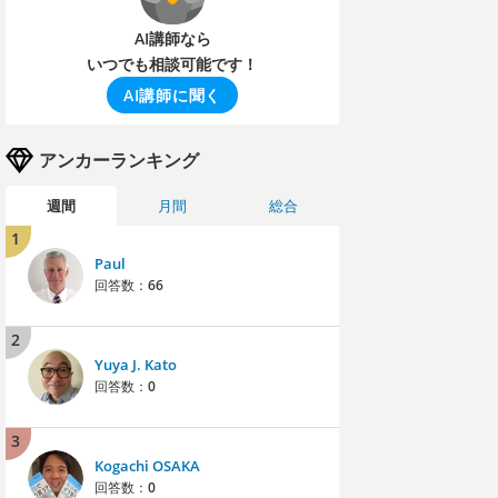
AI講師なら
いつでも相談可能です！
AI講師に聞く
アンカーランキング
週間
月間
総合
1
Paul
回答数：
66
2
Yuya J. Kato
回答数：
0
3
Kogachi OSAKA
回答数：
0