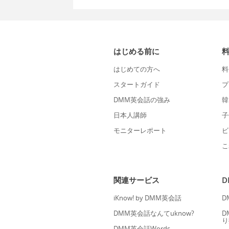
はじめる前に
はじめての方へ
料
スタートガイド
プ
DMM英会話の強み
韓
日本人講師
子
モニターレポート
ビ
こ
関連サービス
iKnow! by DMM英会話
D
DMM英会話なんてuknow?
D
り
DMM英会話Words