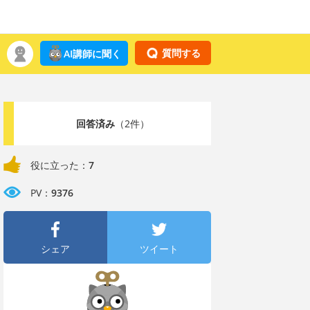
質問する
AI講師に聞く
回答済み
（2件）
役に立った：
7
PV：
9376
シェア
ツイート