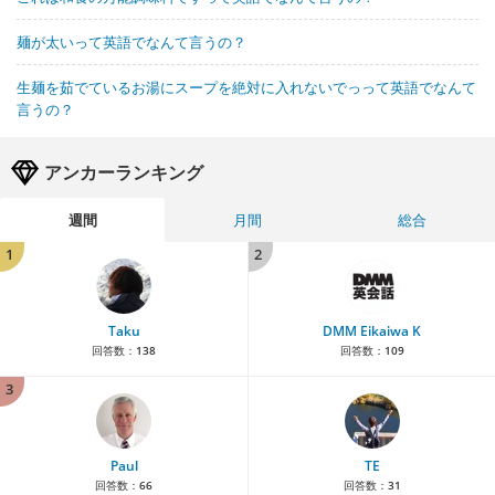
麺が太いって英語でなんて言うの？
生麺を茹でているお湯にスープを絶対に入れないでっって英語でなんて
言うの？
アンカーランキング
週間
月間
総合
1
2
Taku
DMM Eikaiwa K
回答数：
138
回答数：
109
3
Paul
TE
回答数：
66
回答数：
31