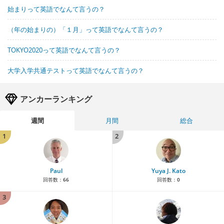
始まりって英語でなんて言うの？
（年の始まりの）「１月」って英語でなんて言うの？
TOKYO2020って英語でなんて言うの？
大学入学共通テストって英語でなんて言うの？
アンカーランキング
週間
月間
総合
1
2
Paul
Yuya J. Kato
回答数：
66
回答数：
0
3