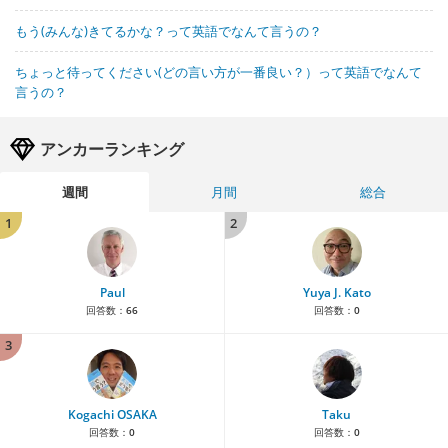
もう(みんな)きてるかな？って英語でなんて言うの？
ちょっと待ってください(どの言い方が一番良い？）って英語でなんて
言うの？
アンカーランキング
週間
月間
総合
1
2
Paul
Yuya J. Kato
回答数：
66
回答数：
0
3
Kogachi OSAKA
Taku
回答数：
0
回答数：
0