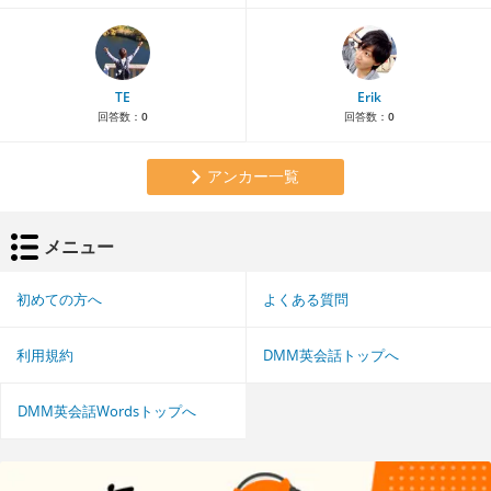
TE
Erik
回答数：
0
回答数：
0
アンカー一覧
メニュー
初めての方へ
よくある質問
利用規約
DMM英会話トップへ
DMM英会話Wordsトップへ