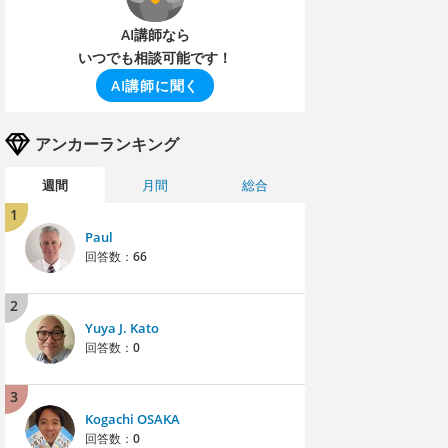
AI講師なら
いつでも相談可能です！
AI講師に聞く
アンカーランキング
週間
月間
総合
1
Paul
回答数：
66
2
Yuya J. Kato
回答数：
0
3
Kogachi OSAKA
回答数：
0