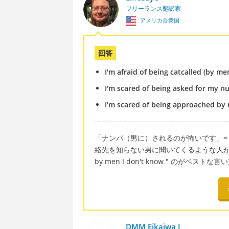
フリーランス翻訳家
アメリカ合衆国
回答
I'm afraid of being catcalled (by me
I'm scared of being asked for my n
I'm scared of being approached by 
「ナンパ（男に）されるのが怖いです」= I'm afr
絡先を知らない男に聞いてくるような人が怖い」の場合は"
by men I don't know." のがベスト
DMM Eikaiwa I