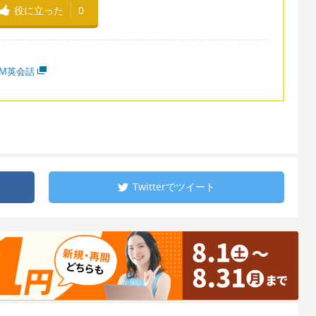
役に立った
0
MM英会話
Twitterで
ツイート