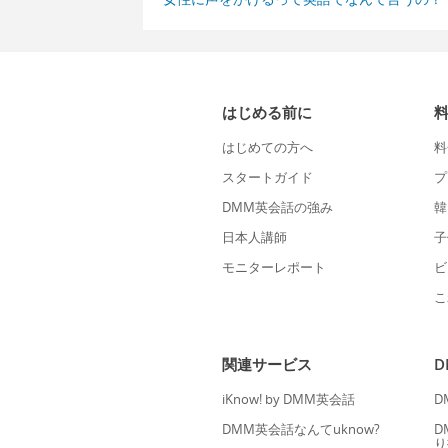
はじめる前に
はじめての方へ
料
スタートガイド
プ
DMM英会話の強み
韓
日本人講師
子
モニターレポート
ビ
こ
関連サービス
iKnow! by DMM英会話
D
DMM英会話なんてuknow?
D
り