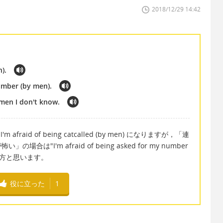
2018/12/29 14:42
n).
umber (by men).
men I don't know.
aid of being catcalled (by men) になりますが，「連
I'm afraid of being asked for my number
な言い方と思います。
役に立った
1