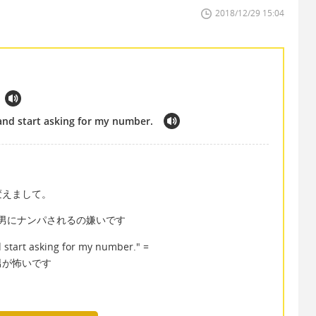
2018/12/29 15:04
 and start asking for my number.
変えまして。
n me." ＝男にナンパされるの嫌いです
d start asking for my number." =
男が怖いです