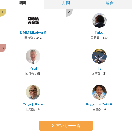
週間
月間
総合
1
2
DMM Eikaiwa K
Taku
回答数：
242
回答数：
187
3
Paul
TE
回答数：
66
回答数：
31
Yuya J. Kato
Kogachi OSAKA
回答数：
0
回答数：
0
アンカー一覧