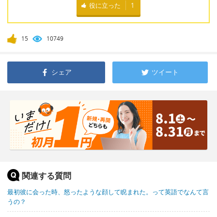
役に立った
1
15
10749
シェア
ツイート
関連する質問
最初彼に会った時、怒ったような顔して睨まれた。って英語でなんて言
うの？