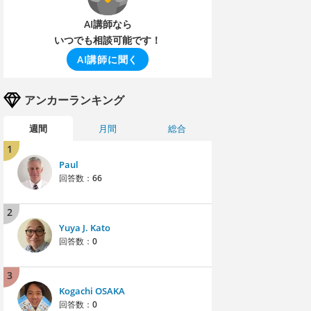
AI講師なら
いつでも相談可能です！
AI講師に聞く
アンカーランキング
週間
月間
総合
1
Paul
回答数：
66
2
Yuya J. Kato
回答数：
0
3
Kogachi OSAKA
回答数：
0