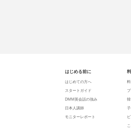
はじめる前に
はじめての方へ
料
スタートガイド
プ
DMM英会話の強み
韓
日本人講師
子
モニターレポート
ビ
こ