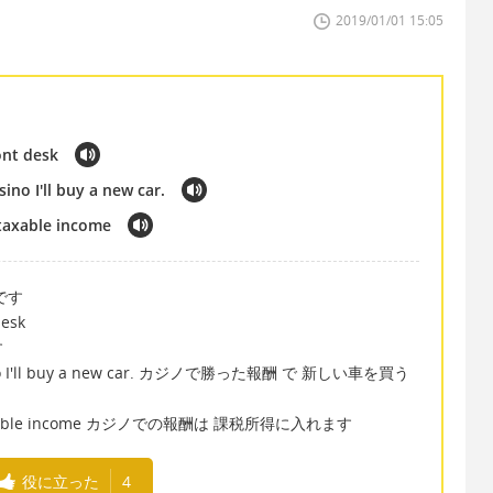
2019/01/01 15:05
ont desk
ino I'll buy a new car.
 taxable income
です
desk
す
 casino I'll buy a new car. カジノで勝った報酬 で 新しい車を買う
are taxable income カジノでの報酬は 課税所得に入れます
役に立った
4