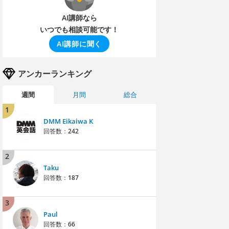
AI講師なら
いつでも相談可能です！
AI講師に聞く
アンカーランキング
週間
月間
総合
1
DMM Eikaiwa K
回答数：
242
2
Taku
回答数：
187
3
Paul
回答数：
66