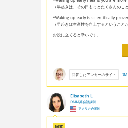
*Waking up early means you are more 
（早起きは、その日もっとたくさんのこ
*Waking up early is scientifically prove
（早起きは生産性を向上するということ
お役に立てると幸いです。
回答したアンカーのサイト
D
Elisabeth L
DMM英会話講師
アメリカ合衆国
回答