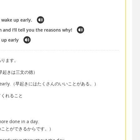
 wake up early.
 and I'll tell you the reasons why!
 up early
あります。
 worm（早起きは三文の徳）
etting up early.（早起きにはたくさんのいいことがある。）
してくれること
more done in a day.
のことができるからです。）