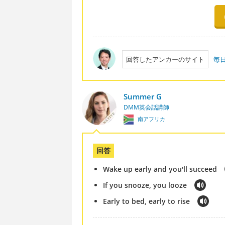
回答したアンカーのサイト
毎
Summer G
DMM英会話講師
南アフリカ
回答
Wake up early and you'll succeed
If you snooze, you looze
Early to bed, early to rise