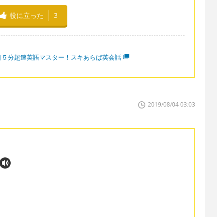
役に立った
3
日５分超速英語マスター！スキあらば英会話
2019/08/04 03:03