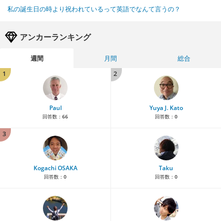
私の誕生日の時より祝われているって英語でなんて言うの？
アンカーランキング
週間
月間
総合
1
2
Paul
Yuya J. Kato
回答数：
66
回答数：
0
3
Kogachi OSAKA
Taku
回答数：
0
回答数：
0