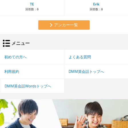
TE
Erik
回答数：
0
回答数：
0
アンカー一覧
メニュー
初めての方へ
よくある質問
利用規約
DMM英会話トップへ
DMM英会話Wordsトップへ