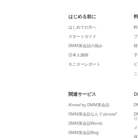
はじめる前に
はじめての方へ
料
スタートガイド
プ
DMM英会話の強み
韓
日本人講師
子
モニターレポート
ビ
こ
関連サービス
iKnow! by DMM英会話
D
DMM英会話なんてuknow?
D
り
DMM英会話Words
メ
DMM英会話Blog
採