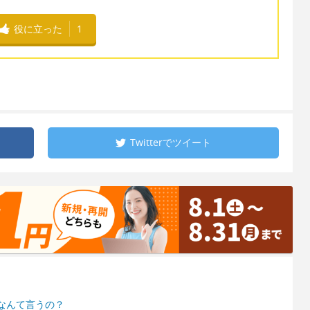
役に立った
1
Twitterで
ツイート
なんて言うの？