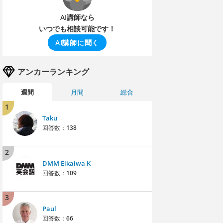
AI講師なら
いつでも相談可能です！
AI講師に聞く
アンカーランキング
週間
月間
総合
1
Taku
回答数：
138
2
DMM Eikaiwa K
回答数：
109
3
Paul
回答数：
66