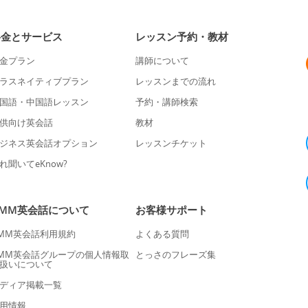
料金とサービス
レッスン予約・教材
金プラン
講師について
ラスネイティブプラン
レッスンまでの流れ
国語・中国語レッスン
予約・講師検索
供向け英会話
教材
ジネス英会話オプション
レッスンチケット
れ聞いてeKnow?
DMM英会話について
お客様サポート
MM英会話利用規約
よくある質問
MM英会話グループの個人情報取
とっさのフレーズ集
扱いについて
ディア掲載一覧
用情報