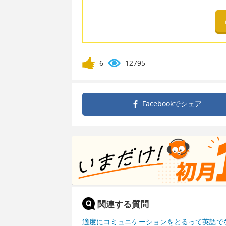
6
12795
Facebookで
シェア
関連する質問
適度にコミュニケーションをとるって英語で