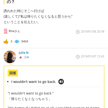
の？
誘われた時にそこへ行けば
(楽しくて)"私は帰りたくなくなると思うから"
ということを伝えたい。
Rinaさん
2019/01/06 20:36
3
9404
Julie N
2019/01/07 12:42
日本
回答
I wouldn't want to go back.
"I wouldn't want to go back."
「帰りたくなくなっちゃう」
"It's better if I didn't go at all; I wouldn't want to go home