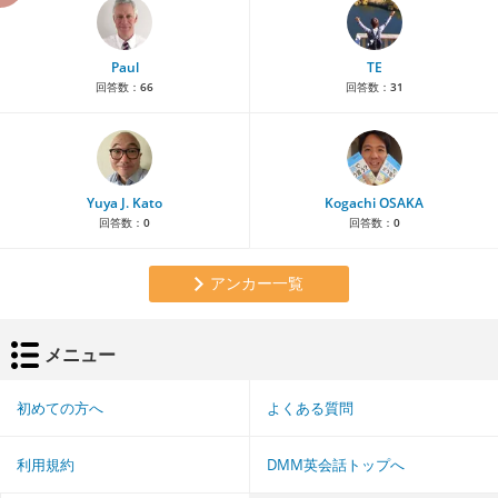
Paul
TE
回答数：
66
回答数：
31
Yuya J. Kato
Kogachi OSAKA
回答数：
0
回答数：
0
アンカー一覧
メニュー
初めての方へ
よくある質問
利用規約
DMM英会話トップへ