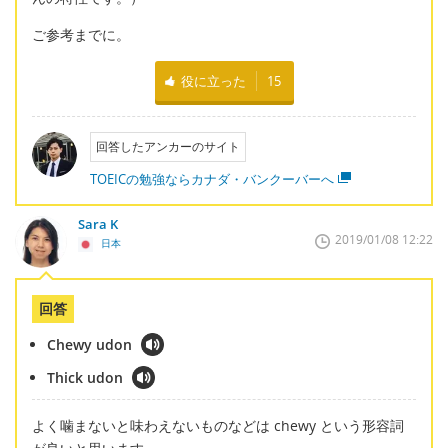
ご参考までに。
役に立った
15
回答したアンカーのサイト
TOEICの勉強ならカナダ・バンクーバーへ
Sara K
2019/01/08 12:22
日本
回答
Chewy udon
Thick udon
よく噛まないと味わえないものなどは chewy という形容詞