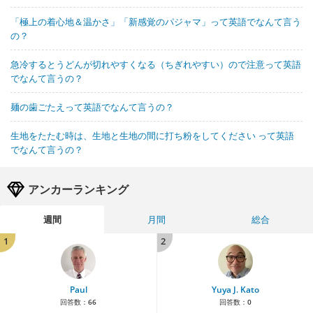
「極上の着心地＆温かさ」「新感覚のパジャマ」って英語でなんて言う
の？
急冷するとうどんが切れやすくなる（ちぎれやすい）ので注意って英語
でなんて言うの？
麺の歯ごたえって英語でなんて言うの？
生地をたたむ時は、生地と生地の間に打ち粉をしてください って英語
でなんて言うの？
アンカーランキング
週間
月間
総合
1
2
Paul
Yuya J. Kato
回答数：
66
回答数：
0