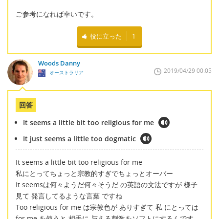
ご参考になれば幸いです。
役に立った
1
Woods Danny
2019/04/29 00:05
オーストラリア
回答
It seems a little bit too religious for me
It just seems a little too dogmatic
It seems a little bit too religious for me
私にとってちょっと宗教的すぎでちょっとオーバー
It seemsは何々ようだ何々そうだ の英語の文法ですが 様子
見て 発言してるような言葉 ですね
Too religious for me は宗教色が ありすぎて 私 にとっては
for me を使うと 相手に 与える刺激をソフトにするんです