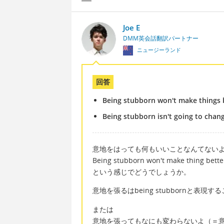
Joe E
DMM英会話翻訳パートナー
ニュージーランド
回答
Being stubborn won't make things 
Being stubborn isn't going to chan
意地をはっても何もいいことなんてない
Being stubborn won't make thing bette
という感じでどうでしょうか。
意地を張るはbeing stubbornと表現
または
意地を張ってもなにも変わらないよ（＝