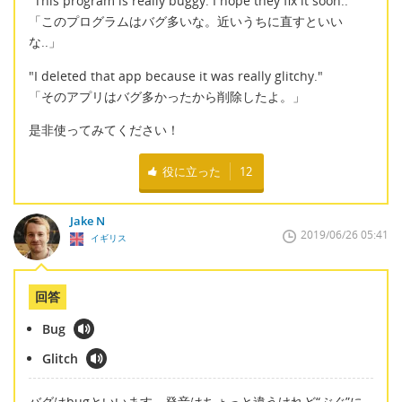
"This program is really buggy. I hope they fix it soon.."
「このプログラムはバグ多いな。近いうちに直すといい
な..」
"I deleted that app because it was really glitchy."
「そのアプリはバグ多かったから削除したよ。」
是非使ってみてください！
役に立った
12
Jake N
2019/06/26 05:41
イギリス
回答
Bug
Glitch
バグはbugといいます。発音はちょっと違うけれど“ぶぐ”に