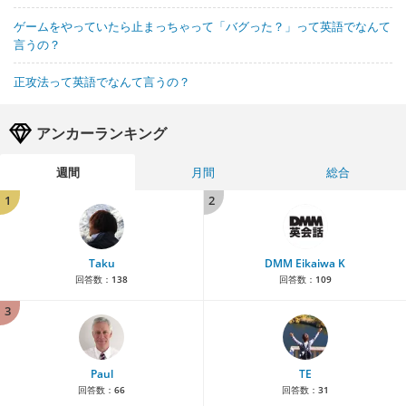
ゲームをやっていたら止まっちゃって「バグった？」って英語でなんて
言うの？
正攻法って英語でなんて言うの？
アンカーランキング
週間
月間
総合
1
2
Taku
DMM Eikaiwa K
回答数：
138
回答数：
109
3
Paul
TE
回答数：
66
回答数：
31