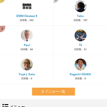
DMM Eikaiwa K
Taku
回答数：
242
回答数：
187
3
Paul
TE
回答数：
66
回答数：
31
Yuya J. Kato
Kogachi OSAKA
回答数：
0
回答数：
0
アンカー一覧
メニュー