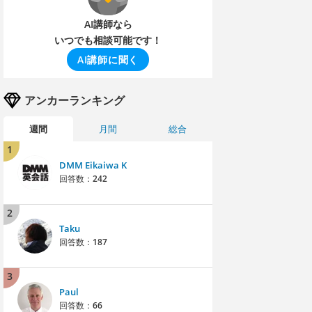
AI講師なら
いつでも相談可能です！
AI講師に聞く
アンカーランキング
週間
月間
総合
1
DMM Eikaiwa K
回答数：
242
2
Taku
回答数：
187
3
Paul
回答数：
66