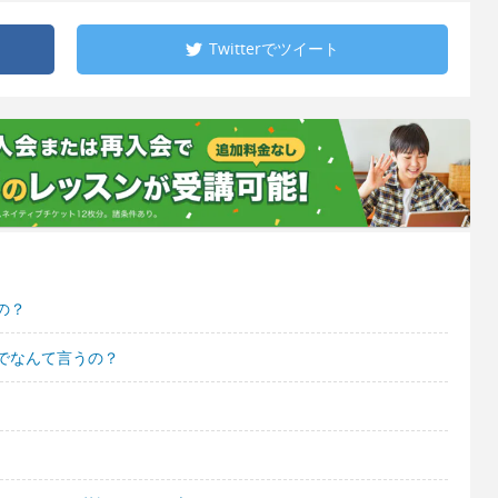
Twitterで
ツイート
の？
でなんて言うの？