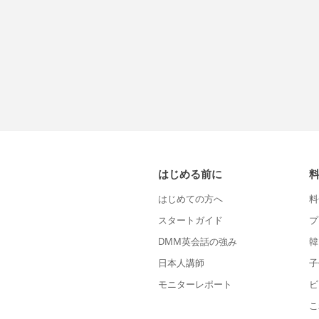
はじめる前に
はじめての方へ
料
スタートガイド
プ
DMM英会話の強み
韓
日本人講師
子
モニターレポート
ビ
こ