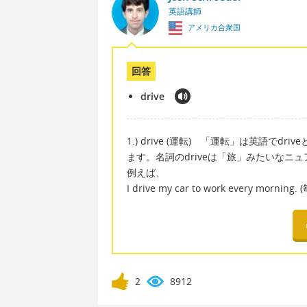
英語講師
アメリカ合衆国
回答
drive
1.) drive (運転) 「運転」は英語で
ます。名詞のdriveは「旅」みたいなニ
例えば、
I drive my car to work every mo
2
8912