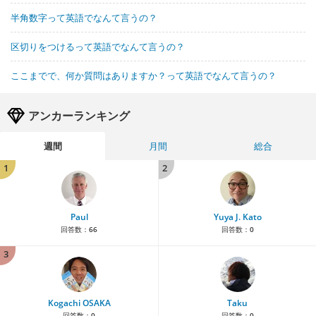
半角数字って英語でなんて言うの？
区切りをつけるって英語でなんて言うの？
ここまでで、何か質問はありますか？って英語でなんて言うの？
アンカーランキング
週間
月間
総合
1
2
Paul
Yuya J. Kato
回答数：
66
回答数：
0
3
Kogachi OSAKA
Taku
回答数：
0
回答数：
0