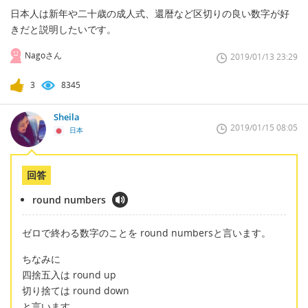
日本人は新年や二十歳の成人式、還暦など区切りの良い数字が好
きだと説明したいです。
Nagoさん
2019/01/13 23:29
3
8345
Sheila
2019/01/15 08:05
日本
回答
round numbers
ゼロで終わる数字のことを round numbersと言います。
ちなみに
四捨五入は round up
切り捨ては round down
と言います。