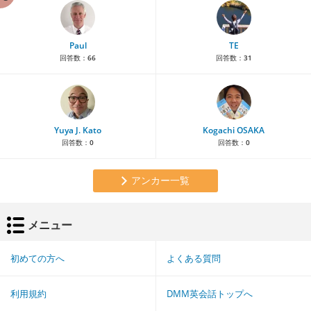
Paul
TE
回答数：
66
回答数：
31
Yuya J. Kato
Kogachi OSAKA
回答数：
0
回答数：
0
アンカー一覧
メニュー
初めての方へ
よくある質問
利用規約
DMM英会話トップへ