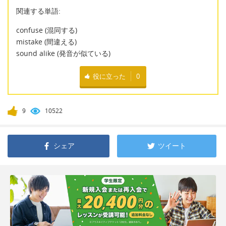
関連する単語:
confuse (混同する)
mistake (間違える)
sound alike (発音が似ている)
役に立った
0
9
10522
シェア
ツイート