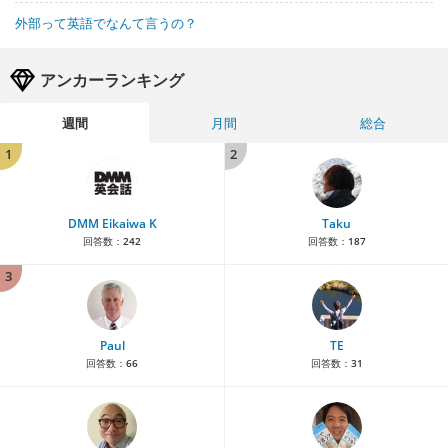
外部って英語でなんて言うの？
アンカーランキング
週間
月間
総合
1
2
DMM Eikaiwa K
Taku
回答数：
242
回答数：
187
3
Paul
TE
回答数：
66
回答数：
31